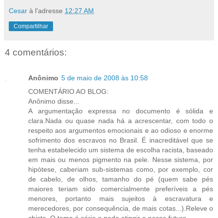
Cesar
à l'adresse
12:27 AM
Compartilhar
4 comentários:
Anônimo
5 de maio de 2008 às 10:58
COMENTÁRIO AO BLOG:
Anônimo disse...
A argumentação expressa no documento é sólida e
clara.Nada ou quase nada há a acrescentar, com todo o
respeito aos argumentos emocionais e ao odioso e enorme
sofrimento dos escravos no Brasil. É inacreditável que se
tenha estabelecido um sistema de escolha racista, baseado
em mais ou menos pigmento na pele. Nesse sistema, por
hipótese, caberiam sub-sistemas como, por exemplo, cor
de cabelo, de olhos, tamanho do pé (quem sabe pés
maiores teriam sido comercialmente preferíveis a pés
menores, portanto mais sujeitos à escravatura e
merecedores, por consequência, de mais cotas...).Releve o
chiste. O tema é sério e pode atingir o nosso futuro.