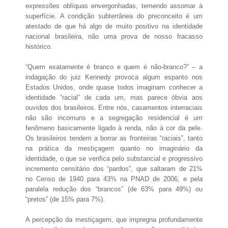
expressões oblíquas envergonhadas, temendo assomar à
superfície. A condição subterrânea do preconceito é um
atestado de que há algo de muito positivo na identidade
nacional brasileira, não uma prova de nosso fracasso
histórico.
“Quem exatamente é branco e quem é não-branco?” – a
indagação do juiz Kennedy provoca algum espanto nos
Estados Unidos, onde quase todos imaginam conhecer a
identidade “racial” de cada um, mas parece óbvia aos
ouvidos dos brasileiros. Entre nós, casamentos interraciais
não são incomuns e a segregação residencial é um
fenômeno basicamente ligado à renda, não à cor da pele.
Os brasileiros tendem a borrar as fronteiras “raciais”, tanto
na prática da mestiçagem quanto no imaginário da
identidade, o que se verifica pelo substancial e progressivo
incremento censitário dos “pardos”, que saltaram de 21%
no Censo de 1940 para 43% na PNAD de 2006, e pela
paralela redução dos “brancos” (de 63% para 49%) ou
“pretos” (de 15% para 7%).
A percepção da mestiçagem, que impregna profundamente