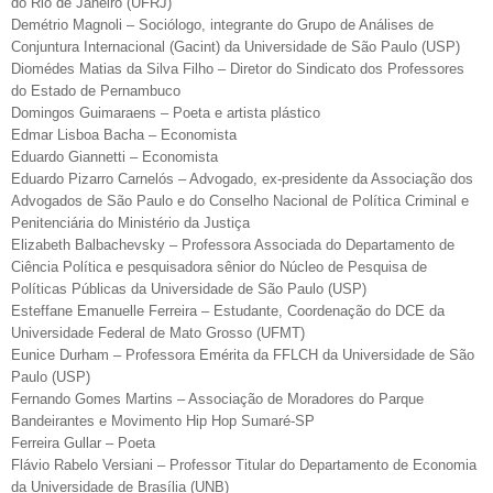
do Rio de Janeiro (UFRJ)
Demétrio Magnoli – Sociólogo, integrante do Grupo de Análises de
Conjuntura Internacional (Gacint) da Universidade de São Paulo (USP)
Diomédes Matias da Silva Filho – Diretor do Sindicato dos Professores
do Estado de Pernambuco
Domingos Guimaraens – Poeta e artista plástico
Edmar Lisboa Bacha – Economista
Eduardo Giannetti – Economista
Eduardo Pizarro Carnelós – Advogado, ex-presidente da Associação dos
Advogados de São Paulo e do Conselho Nacional de Política Criminal e
Penitenciária do Ministério da Justiça
Elizabeth Balbachevsky – Professora Associada do Departamento de
Ciência Política e pesquisadora sênior do Núcleo de Pesquisa de
Políticas Públicas da Universidade de São Paulo (USP)
Esteffane Emanuelle Ferreira – Estudante, Coordenação do DCE da
Universidade Federal de Mato Grosso (UFMT)
Eunice Durham – Professora Emérita da FFLCH da Universidade de São
Paulo (USP)
Fernando Gomes Martins – Associação de Moradores do Parque
Bandeirantes e Movimento Hip Hop Sumaré-SP
Ferreira Gullar – Poeta
Flávio Rabelo Versiani – Professor Titular do Departamento de Economia
da Universidade de Brasília (UNB)