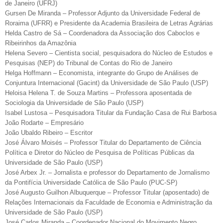
de Janeiro (UFRJ)
Gursen De Miranda – Professor Adjunto da Universidade Federal de
Roraima (UFRR) e Presidente da Academia Brasileira de Letras Agrárias
Helda Castro de Sá – Coordenadora da Associação dos Caboclos e
Ribeirinhos da Amazônia
Helena Severo – Cientista social, pesquisadora do Núcleo de Estudos e
Pesquisas (NEP) do Tribunal de Contas do Rio de Janeiro
Helga Hoffmann – Economista, integrante do Grupo de Análises de
Conjuntura Internacional (Gacint) da Universidade de São Paulo (USP)
Heloisa Helena T. de Souza Martins – Professora aposentada de
Sociologia da Universidade de São Paulo (USP)
Isabel Lustosa – Pesquisadora Titular da Fundação Casa de Rui Barbosa
João Rodarte – Empresário
João Ubaldo Ribeiro – Escritor
José Álvaro Moisés – Professor Titular do Departamento de Ciência
Política e Diretor do Núcleo de Pesquisa de Políticas Públicas da
Universidade de São Paulo (USP)
José Arbex Jr. – Jornalista e professor do Departamento de Jornalismo
da Pontifícia Universidade Católica de São Paulo (PUC-SP)
José Augusto Guilhon Albuquerque – Professor Titular (aposentado) de
Relações Internacionais da Faculdade de Economia e Administração da
Universidade de São Paulo (USP)
José Carlos Miranda – Coordenador Nacional do Movimento Negro