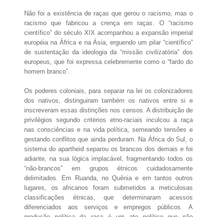
Não foi a existência de raças que gerou o racismo, mas o
racismo que fabricou a crença em raças. O “racismo
científico” do século XIX acompanhou a expansão imperial
européia na África e na Ásia, erguendo um pilar “científico”
de sustentação da ideologia da “missão civilizatória” dos
europeus, que foi expressa celebremente como o “fardo do
homem branco”.
Os poderes coloniais, para separar na lei os colonizadores
dos nativos, distinguiram também os nativos entre si e
inscreveram essas distinções nos censos. A distribuição de
privilégios segundo critérios etno-raciais inculcou a raça
nas consciências e na vida política, semeando tensões e
gestando conflitos que ainda perduram. Na África do Sul, o
sistema do apartheid separou os brancos dos demais e foi
adiante, na sua lógica implacável, fragmentando todos os
“não-brancos” em grupos étnicos cuidadosamente
delimitados. Em Ruanda, no Quênia e em tantos outros
lugares, os africanos foram submetidos a meticulosas
classificações étnicas, que determinaram acessos
diferenciados aos serviços e empregos públicos. A
produção política da raça é um ato político que não