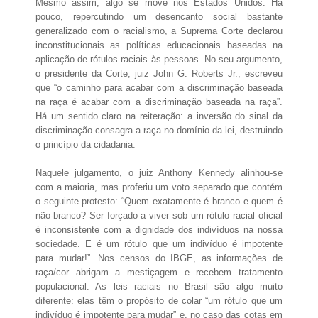
Mesmo assim, algo se move nos Estados Unidos. Há
pouco, repercutindo um desencanto social bastante
generalizado com o racialismo, a Suprema Corte declarou
inconstitucionais as políticas educacionais baseadas na
aplicação de rótulos raciais às pessoas. No seu argumento,
o presidente da Corte, juiz John G. Roberts Jr., escreveu
que “o caminho para acabar com a discriminação baseada
na raça é acabar com a discriminação baseada na raça”.
Há um sentido claro na reiteração: a inversão do sinal da
discriminação consagra a raça no domínio da lei, destruindo
o princípio da cidadania.
Naquele julgamento, o juiz Anthony Kennedy alinhou-se
com a maioria, mas proferiu um voto separado que contém
o seguinte protesto: “Quem exatamente é branco e quem é
não-branco? Ser forçado a viver sob um rótulo racial oficial
é inconsistente com a dignidade dos indivíduos na nossa
sociedade. E é um rótulo que um indivíduo é impotente
para mudar!”. Nos censos do IBGE, as informações de
raça/cor abrigam a mestiçagem e recebem tratamento
populacional. As leis raciais no Brasil são algo muito
diferente: elas têm o propósito de colar “um rótulo que um
indivíduo é impotente para mudar” e, no caso das cotas em