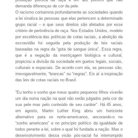
demanda diferenças de cor da pele.
O racismo contamina profundamente as sociedades quando
a lei sinaliza às pessoas que elas pertencem a determinado
grupo racial – e que seus direitos são afetados por esse
critério de pertinência de raça. Nos Estados Unidos, modelo
por excelência das políticas de cotas raciais, a abolição da
escravidão foi seguida pela produção de leis raciais
baseadas na regra da “gota de sangue única”. Essa regra,
que é a negação da mestiçagem biológica e cultural,
propiciou a divisão da sociedade em guetos legais, sociais,
culturais e espaciais. De acordo com ela, as pessoas são,
irrevogavelmente, “brancas” ou “negras”. Eis aí a inspiração
das leis de cotas raciais no Brasil.
“Eu tenho o sonho que meus quatro pequenos filhos viverão
um dia numa nação na qual não serão julgados pela cor da
sua pele mas pelo conteúdo de seu caráter”. Há 45 anos,
em agosto, Martin Luther King abriu um horizonte
alternativo para os norte-americanos, ancorando-o no
“sonho americano” e no princípio político da igualdade de
todos perante a lei, sobre o qual foi fundada a nação. Mas o
desenvolvimento dessa visão pós-racial foi interrompido