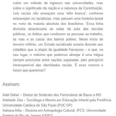
sobre um método de ingresso nas universidades, mas
sobre o significado da nação e a natureza da Constituição.
Leis raciais não ameaçam uma “elite branca”, conforme
esbravejam os racialistas, mas passam uma fronteira brutal
no meio da maioria absoluta dos brasileiros. Essa linha
divisória atravessaria as salas de aula das escolas
públicas, os ônibus que conduzem as pessoas ao trabalho,
as ruas e as casas dos bairros pobres. Neste início de
terceiro milênio, um Estado racializado estaria dizendo aos
cidadãos que a utopia da igualdade fracassou – e que, no
seu lugar, o máximo que podemos almejar é uma trégua
sempre provisória entre nações separadas pelo precipício
intransponível das identidades raciais. É esse mesmo o
futuro que queremos?
Assinam:
Adel Daher – Diretor do Sindicato dos Ferroviários de Bauru e MS
Adelaide Jóia – Socióloga e Mestre em Educação Infantil pela Pontifícia
Universidade Católica de São Paulo (PUC-SP)
Adriana Atila – Doutora em Antropologia Cultural, IFCS, Universidade
Federal do Rio de Janeiro (UFRJ)