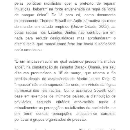
pelas políticas racialistas que, a pretexto de reparar
injustiças, beberam na fonte envenenada da regra da “gota
de sangue única”. De lá para cá, como documenta
extensamente Thomas Sowell em Ação afirmativa ao redor
do mundo: um estudo empírico (Univer Cidade, 2005), as
cotas raciais nos Estados Unidos não contribuíram em
nada para reduzir desigualdades mas aprofundaram o
cisma racial que marca como ferro em brasa a sociedade
norte-americana.
“É um impasse racial no qual estamos presos há muitos
anos”, na constatação do senador Barack Obama, em seu
discurso pronunciado a 18 de março, que retoma o fio
perdido depois do assassinato de Martin Luther King. O
“impasse” não será superado tão cedo, em virtude da lógica
intrínseca das leis raciais. Como assinalou Sowell, com
base em exemplos de inúmeros países, a distribuição de
privilégios segundo critérios etno-raciais tende a
retroalimentar as percepções racializadas da sociedade – e
em torno dessas percepções articulam-se carreiras
políticas e grupos organizados de pressão.