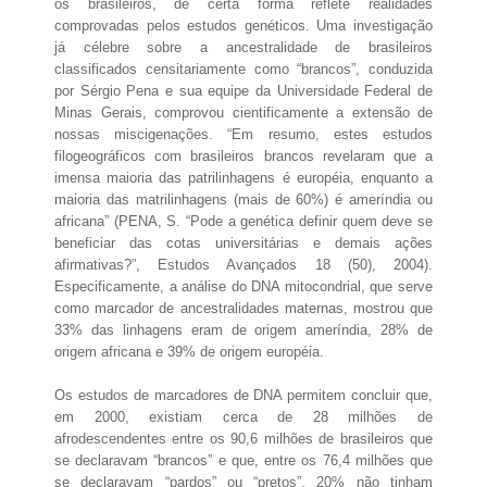
os brasileiros, de certa forma reflete realidades
comprovadas pelos estudos genéticos. Uma investigação
já célebre sobre a ancestralidade de brasileiros
classificados censitariamente como “brancos”, conduzida
por Sérgio Pena e sua equipe da Universidade Federal de
Minas Gerais, comprovou cientificamente a extensão de
nossas miscigenações. “Em resumo, estes estudos
filogeográficos com brasileiros brancos revelaram que a
imensa maioria das patrilinhagens é européia, enquanto a
maioria das matrilinhagens (mais de 60%) é ameríndia ou
africana” (PENA, S. “Pode a genética definir quem deve se
beneficiar das cotas universitárias e demais ações
afirmativas?”, Estudos Avançados 18 (50), 2004).
Especificamente, a análise do DNA mitocondrial, que serve
como marcador de ancestralidades maternas, mostrou que
33% das linhagens eram de origem ameríndia, 28% de
origem africana e 39% de origem européia.
Os estudos de marcadores de DNA permitem concluir que,
em 2000, existiam cerca de 28 milhões de
afrodescendentes entre os 90,6 milhões de brasileiros que
se declaravam “brancos” e que, entre os 76,4 milhões que
se declaravam “pardos” ou “pretos”, 20% não tinham