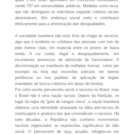
sendo 707 em universidades públicas. Medidas como essa,
que não distinguem os indivíduos segundo critérios raciais
abomináveis, têm endereço social certo e contribuem
efetivamente para a amenização das desigualdades.
A sociedade brasileira não está livre da chaga do racismo,
algo que é evidente no cotidiano das pessoas com tom de
pele menos claro, em especial entre os jovens de baixa
renda. A cor conta, ilegal e desgraçadamente, em
incontáveis processos de admissão de funcionários. A
discriminação se manifesta de múltiplas formas, como por
exemplo na hora das incursões policiais em bairros
periféricos ou nos padrões de aplicação de ilegais
mandados de busca coletivos em áreas de favelas.
Por certo existe preconceito racial e racismo no Brasil, mas
o Brasil não é uma nação racista. Depois da Abolição, no
lugar da regra da “gota de sangue única”, a nação brasileira
elaborou uma identidade amparada na idéia anti-racista de
mestiçagem e produziu leis que criminalizam o racismo. Há
sete décadas, a República não conhece movimentos
racistas organizados ou expressões significativa de ódio
racial. O preconceito de raça, acuado, refugiou-se em