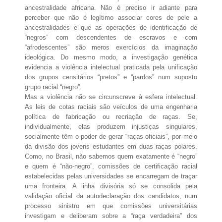
ancestralidade africana. Não é preciso ir adiante para
perceber que não é legítimo associar cores de pele a
ancestralidades e que as operações de identificação de
“negros” com descendentes de escravos e com
“afrodescentes” são meros exercícios da imaginação
ideológica. Do mesmo modo, a investigação genética
evidencia a violência intelectual praticada pela unificação
dos grupos censitários “pretos” e “pardos” num suposto
grupo racial “negro”.
Mas a violência não se circunscreve à esfera intelectual.
As leis de cotas raciais são veículos de uma engenharia
política de fabricação ou recriação de raças. Se,
individualmente, elas produzem injustiças singulares,
socialmente têm o poder de gerar “raças oficiais”, por meio
da divisão dos jovens estudantes em duas raças polares.
Como, no Brasil, não sabemos quem exatamente é “negro”
e quem é “não-negro”, comissões de certificação racial
estabelecidas pelas universidades se encarregam de traçar
uma fronteira. A linha divisória só se consolida pela
validação oficial da autodeclaração dos candidatos, num
processo sinistro em que comissões universitárias
investigam e deliberam sobre a “raça verdadeira” dos