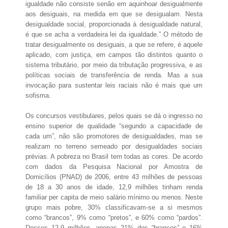
igualdade não consiste senão em aquinhoar desigualmente
aos desiguais, na medida em que se desigualam. Nesta
desigualdade social, proporcionada à desigualdade natural,
é que se acha a verdadeira lei da igualdade.” O método de
tratar desigualmente os desiguais, a que se refere, é aquele
aplicado, com justiça, em campos tão distintos quanto o
sistema tributário, por meio da tributação progressiva, e as
políticas sociais de transferência de renda. Mas a sua
invocação para sustentar leis raciais não é mais que um
sofisma.
Os concursos vestibulares, pelos quais se dá o ingresso no
ensino superior de qualidade “segundo a capacidade de
cada um”, não são promotores de desigualdades, mas se
realizam no terreno semeado por desigualdades sociais
prévias. A pobreza no Brasil tem todas as cores. De acordo
com dados da Pesquisa Nacional por Amostra de
Domicílios (PNAD) de 2006, entre 43 milhões de pessoas
de 18 a 30 anos de idade, 12,9 milhões tinham renda
familiar per capita de meio salário mínimo ou menos. Neste
grupo mais pobre, 30% classificavam-se a si mesmos
como “brancos”, 9% como “pretos”, e 60% como “pardos”.
Desses 12,9 milhões, apenas 21% dos “brancos” e 16%