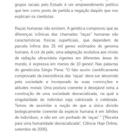
grupos raciais pelo Estado é um empreendimento político
que tem como ponto de partida a negação daquilo que nos
explicam os cientistas.
Raças humanas não existem. A genética comprovou que as
diferenças icônicas das chamadas “raças” humanas são
características físicas superficiais, que dependem de
parcela ínfima dos 25 mil genes estimados do genoma
humano. A cor da pele, uma adaptação evolutiva aos níveis
de radiação ultravioleta vigentes em diferentes áreas do
mundo, é expressa em menos de 10 genes! Nas palavras
do geneticista Sérgio Pena: “O fato assim cientificamente
comprovado da inexistência das ‘raças’ deve ser absorvido
pela sociedade e incorporado às suas convicções e
atitudes morais Uma postura coerente e desejável seria a
construção de uma sociedade desracializada, na qual a
singularidade do indivíduo seja valorizada e celebrada.
Temos de assimilar a noção de que a única divisão
biologicamente coerente da espécie humana é em bilhões
de indivíduos, e não em um punhado de ‘raças’.” (“Receita
para uma humanidade desracializada”, Ciência Hoje Online,
setembro de 2006).