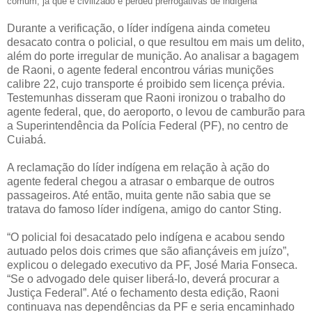
comum, já que é civilizado e perdeu prerrogativas de indígena
Durante a verificação, o líder indígena ainda cometeu
desacato contra o policial, o que resultou em mais um delito,
além do porte irregular de munição. Ao analisar a bagagem
de Raoni, o agente federal encontrou várias munições
calibre 22, cujo transporte é proibido sem licença prévia.
Testemunhas disseram que Raoni ironizou o trabalho do
agente federal, que, do aeroporto, o levou de camburão para
a Superintendência da Polícia Federal (PF), no centro de
Cuiabá.
A reclamação do líder indígena em relação à ação do
agente federal chegou a atrasar o embarque de outros
passageiros. Até então, muita gente não sabia que se
tratava do famoso líder indígena, amigo do cantor Sting.
“O policial foi desacatado pelo indígena e acabou sendo
autuado pelos dois crimes que são afiançáveis em juízo”,
explicou o delegado executivo da PF, José Maria Fonseca.
“Se o advogado dele quiser liberá-lo, deverá procurar a
Justiça Federal”. Até o fechamento desta edição, Raoni
continuava nas dependências da PF e seria encaminhado