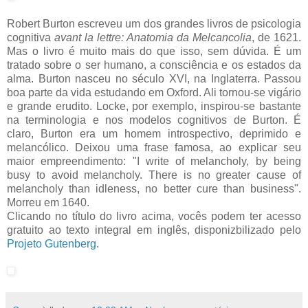
Robert Burton escreveu um dos grandes livros de psicologia
cognitiva
avant la lettre: Anatomia da Melcancolia
, de 1621.
Mas o livro é muito mais do que isso, sem dúvida. É um
tratado sobre o ser humano, a consciência e os estados da
alma. Burton nasceu no século XVI, na Inglaterra. Passou
boa parte da vida estudando em Oxford. Ali tornou-se vigário
e grande erudito.
Locke, por exemplo, inspirou-se bastante
na terminologia e nos modelos cognitivos de Burton
. É
claro, Burton era um homem introspectivo, deprimido e
melancólico. Deixou uma frase famosa, ao explicar seu
maior empreendimento: "
I write of melancholy, by being
busy to avoid melancholy. There is no greater cause of
melancholy than idleness, no better cure than business".
Morreu em 1640.
Clicando no título do livro acima, vocês podem ter acesso
gratuito ao texto integral em inglês, disponizbilizado pelo
Projeto Gutenberg
.