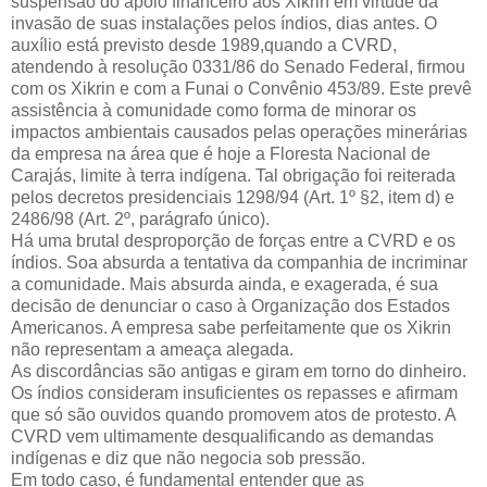
suspensão do apoio financeiro aos Xikrin em virtude da
invasão de suas instalações pelos índios, dias antes. O
auxílio está previsto desde 1989,quando a CVRD,
atendendo à resolução 0331/86 do Senado Federal, firmou
com os Xikrin e com a Funai o Convênio 453/89. Este prevê
assistência à comunidade como forma de minorar os
impactos ambientais causados pelas operações minerárias
da empresa na área que é hoje a Floresta Nacional de
Carajás, limite à terra indígena. Tal obrigação foi reiterada
pelos decretos presidenciais 1298/94 (Art. 1º §2, item d) e
2486/98 (Art. 2º, parágrafo único).
Há uma brutal desproporção de forças entre a CVRD e os
índios. Soa absurda a tentativa da companhia de incriminar
a comunidade. Mais absurda ainda, e exagerada, é sua
decisão de denunciar o caso à Organização dos Estados
Americanos. A empresa sabe perfeitamente que os Xikrin
não representam a ameaça alegada.
As discordâncias são antigas e giram em torno do dinheiro.
Os índios consideram insuficientes os repasses e afirmam
que só são ouvidos quando promovem atos de protesto. A
CVRD vem ultimamente desqualificando as demandas
indígenas e diz que não negocia sob pressão.
Em todo caso, é fundamental entender que as