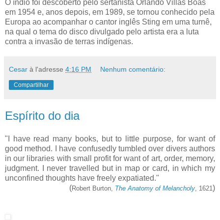
O índio foi descoberto pelo sertanista Orlando Villas Boas
em 1954 e, anos depois, em 1989, se tornou conhecido pela
Europa ao acompanhar o cantor inglês Sting em uma turnê,
na qual o tema do disco divulgado pelo artista era a luta
contra a invasão de terras indígenas.
Cesar
à l'adresse
4:16 PM
Nenhum comentário:
Compartilhar
Espírito do dia
"I have read many books, but to little purpose, for want of
good method. I have confusedly tumbled over divers authors
in our libraries with small profit for want of art, order, memory,
judgment. I never travelled but in map or card, in which my
unconfined thoughts have freely expatiated."
(
)
Robert Burton,
The Anatomy of Melancholy
, 1621