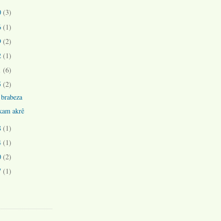
0
(3)
6
(1)
9
(2)
2
(1)
1
(6)
5
(2)
 brabeza
kam akrê
8
(1)
4
(1)
0
(2)
7
(1)