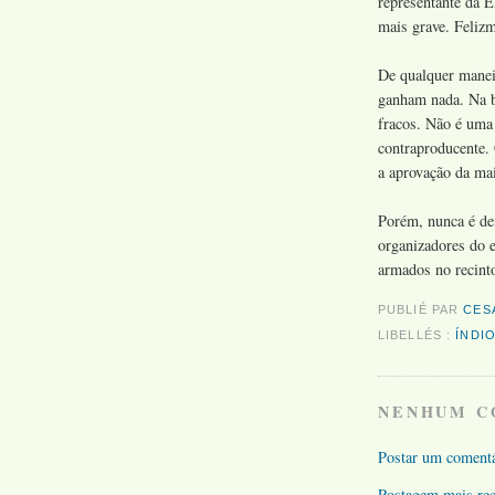
representante da E
mais grave. Felizm
De qualquer manei
ganham nada. Na b
fracos. Não é uma 
contraproducente.
a aprovação da ma
Porém, nunca é dem
organizadores do e
armados no recint
PUBLIÉ PAR
CES
LIBELLÉS :
ÍNDI
NENHUM C
Postar um coment
Postagem mais rec