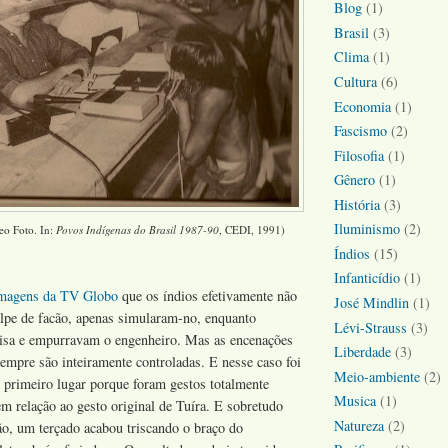
Blog
(1)
Brasil
(3)
Clima
(1)
Cultura
(6)
Economia
(1)
Fascismo
(2)
Filosofia
(1)
Gênero
(1)
História
(3)
Iluminismo
(2)
deo Foto. In:
Povos Indígenas do Brasil 1987-90
, CEDI, 1991)
Índios
(15)
Infanticídio
(1)
magens da TV Globo
que os índios efetivamente não
José Mindlin
(1)
lpe de facão, apenas simularam-no, enquanto
Lévi-Strauss
(3)
sa e empurravam o engenheiro. Mas as encenações
Liberdade
(3)
empre são inteiramente controladas. E nesse caso foi
Meio-ambiente
(2)
 primeiro lugar porque foram gestos totalmente
Musica
(1)
m relação ao gesto original de Tuíra. E sobretudo
Natureza
(2)
ão, um terçado acabou triscando o braço do