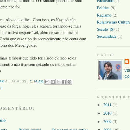
letronbrás, ferindo-o. O resultado poderia ter sido
Pacifismo
(1)
ente não foi.
Política
(9)
Racismo
(2)
ra, não se justifica. Com isso, os Kayapó não
Relativismo Cultura
ase da força, hoje, eles acabam tornando-se mais
Século 18
(1)
alternativa responsável, além de ser totalmente
Sexualidade
(1)
 Creio que esse tipo de acontecimento não conta com
ioria dos Mebêngokré.
O AUTOR
ais lembrar que tudo teria sido evitado se os
ncontro não tivessem deixado os índios entrar
o.
VE
CO
AR
À L'ADRESSE
1:14 AM
OS
ARQUIVO DO BL
2011
(1)
►
OMENTÁRIO:
2010
(1)
►
ário
2009
(3)
►
ente
Página inicial
Postagem mais antiga
2008
(20)
▼