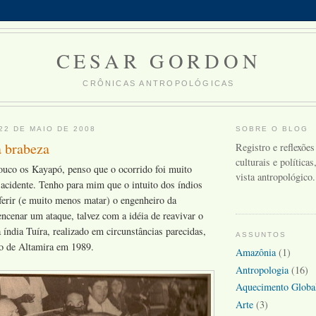
CESAR GORDON
CRÔNICAS ANTROPOLÓGICAS
22 DE MAIO DE 2008
SOBRE O BLOG
a brabeza
Registro e reflexões
culturais e política
co os Kayapó, penso que o ocorrido foi muito
vista antropológico.
acidente. Tenho para mim que o intuito dos índios
ferir (e muito menos matar) o engenheiro da
encenar um ataque, talvez com a idéia de reavivar o
 índia Tuíra, realizado em circunstâncias parecidas,
ASSUNTOS
ro de Altamira em 1989.
Amazônia
(1)
Antropologia
(16)
Aquecimento Globa
Arte
(3)