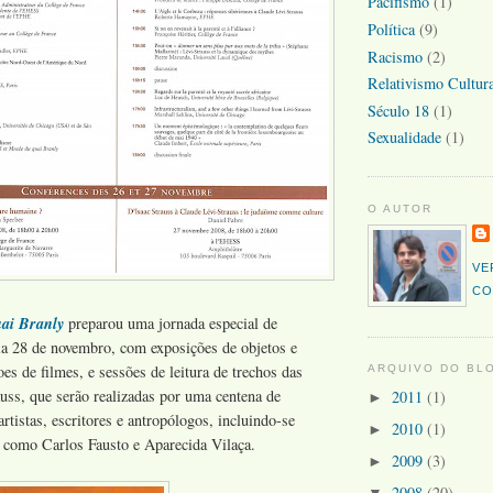
Pacifismo
(1)
Política
(9)
Racismo
(2)
Relativismo Cultura
Século 18
(1)
Sexualidade
(1)
O AUTOR
VE
CO
ai Branly
preparou uma jornada especial de
a 28 de novembro, com exposições de objetos e
oes de filmes, e sessões de leitura de trechos das
ARQUIVO DO BL
uss, que serão realizadas por uma centena de
2011
(1)
►
artistas, escritores e antropólogos, incluindo-se
2010
(1)
►
, como Carlos Fausto e Aparecida Vilaça.
2009
(3)
►
2008
(20)
▼