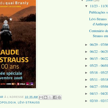
11/23 - 11/3
▼
Publicações s
Lévi-Strauss 
d'Anthropo
Centenário d
Strauss em
06/29 - 07/0
►
06/22 - 06/2
►
06/15 - 06/2
►
05/25 - 06/0
►
05/18 - 05/2
►
05/11 - 05/1
►
04/27 - 05/0
►
04/13 - 04/2
►
AR
À L'ADRESSE
10:35 AM
02/10 - 02/1
►
OPOLOGIA
,
LÉVI-STRAUSS