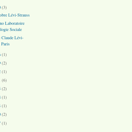
0
(3)
obre Lévi-Strauss
no Laboratoire
logie Sociale
e Claude Lévi-
 Paris
6
(1)
9
(2)
2
(1)
1
(6)
5
(2)
8
(1)
4
(1)
0
(2)
7
(1)