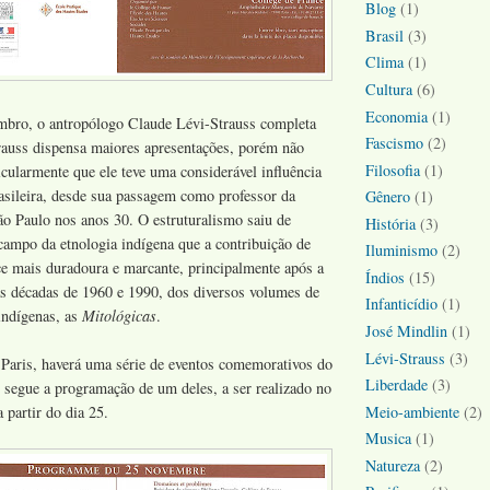
Blog
(1)
Brasil
(3)
Clima
(1)
Cultura
(6)
Economia
(1)
mbro, o antropólogo Claude Lévi-Strauss completa
Fascismo
(2)
rauss dispensa maiores apresentações, porém não
Filosofia
(1)
icularmente que ele teve uma considerável influência
asileira, desde sua passagem como professor da
Gênero
(1)
ão Paulo nos anos 30. O estruturalismo saiu de
História
(3)
campo da etnologia indígena que a contribuição de
Iluminismo
(2)
ce mais duradoura e marcante, principalmente após a
Índios
(15)
as décadas de 1960 e 1990, dos diversos volumes de
Infanticídio
(1)
indígenas, as
Mitológicas
.
José Mindlin
(1)
Lévi-Strauss
(3)
Paris, haverá uma série de eventos comemorativos do
Liberdade
(3)
 segue a programação de um deles, a ser realizado no
Meio-ambiente
(2)
 partir do dia 25.
Musica
(1)
Natureza
(2)