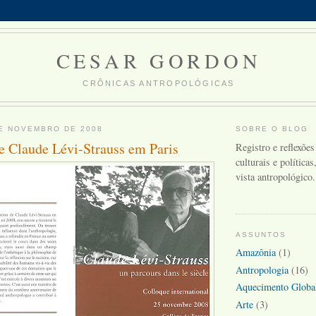
CESAR GORDON
CRÔNICAS ANTROPOLÓGICAS
E NOVEMBRO DE 2008
SOBRE O BLOG
e Claude Lévi-Strauss em Paris
Registro e reflexões
culturais e política
vista antropológico.
ASSUNTOS
Amazônia
(1)
Antropologia
(16)
Aquecimento Globa
Arte
(3)